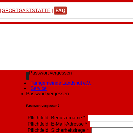
|
SPORTGASTSTÄTTE
|
FAQ
Passwort vergessen
Turngemeinde Landshut e.V.
Service
Passwort vergessen
Passwort vergessen?
Pflichtfeld
Benutzername
*
Pflichtfeld
E-Mail-Adresse
*
Pflichtfeld
Sicherheitsfrage
*