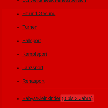
Schwerathletik/Fitnessbereich
Fit und Gesund
Turnen
Ballsport
Kampfsport
Tanzsport
Rehasport
Babys/Kleinkinder
(0 bis 3 Jahre)