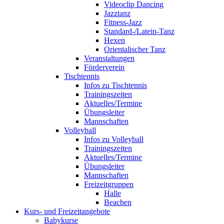
Videoclip Dancing
Jazztanz
Fitness-Jazz
Standard-/Latein-Tanz
Hexen
Orientalischer Tanz
Veranstaltungen
Förderverein
Tischtennis
Infos zu Tischtennis
Trainingszeiten
Aktuelles/Termine
Übungsleiter
Mannschaften
Volleyball
Infos zu Volleyball
Trainingszeiten
Aktuelles/Termine
Übungsleiter
Mannschaften
Freizeitgruppen
Halle
Beachen
Kurs- und Freizeitangebote
Babykurse