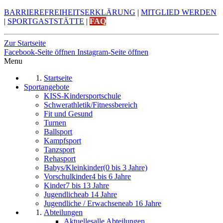
BARRIEREFREIHEITSERKLÄRUNG
|
MITGLIED WERDEN
|
SPORTGASTSTÄTTE
|
FAQ
Zur Startseite
Facebook-Seite öffnen
Instagram-Seite öffnen
Menu
Startseite
Sportangebote
KISS-Kindersportschule
Schwerathletik/Fitnessbereich
Fit und Gesund
Turnen
Ballsport
Kampfsport
Tanzsport
Rehasport
Babys/Kleinkinder
(0 bis 3 Jahre)
Vorschulkinder
4 bis 6 Jahre
Kinder
7 bis 13 Jahre
Jugendliche
ab 14 Jahre
Jugendliche / Erwachsene
ab 16 Jahre
Abteilungen
Aktuelles
alle Abteilungen