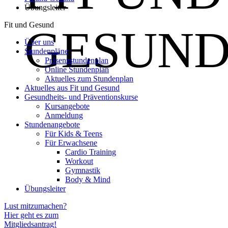
Übungsleiter
Fit und Gesund
GESUN
Über uns
Stundenpläne
Präsenzstundenplan
Online Stundenplan
Aktuelles zum Stundenplan
Aktuelles aus Fit und Gesund
Gesundheits- und Präventionskurse
Kursangebote
Anmeldung
Stundenangebote
Für Kids & Teens
Für Erwachsene
Cardio Training
Workout
Gymnastik
Body & Mind
Übungsleiter
Lust mitzumachen?
Hier geht es zum
Mitgliedsantrag!