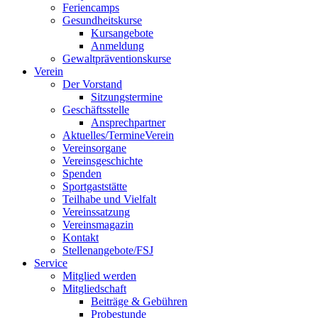
Feriencamps
Gesundheitskurse
Kursangebote
Anmeldung
Gewaltpräventionskurse
Verein
Der Vorstand
Sitzungstermine
Geschäftsstelle
Ansprechpartner
Aktuelles/Termine
Verein
Vereinsorgane
Vereinsgeschichte
Spenden
Sportgaststätte
Teilhabe und Vielfalt
Vereinssatzung
Vereinsmagazin
Kontakt
Stellenangebote/FSJ
Service
Mitglied werden
Mitgliedschaft
Beiträge & Gebühren
Probestunde