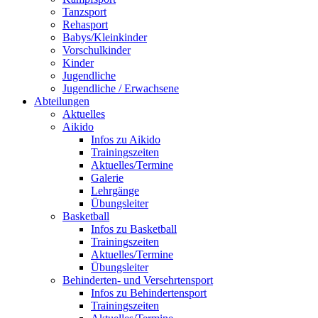
Tanzsport
Rehasport
Babys/Kleinkinder
Vorschulkinder
Kinder
Jugendliche
Jugendliche / Erwachsene
Abteilungen
Aktuelles
Aikido
Infos zu Aikido
Trainingszeiten
Aktuelles/Termine
Galerie
Lehrgänge
Übungsleiter
Basketball
Infos zu Basketball
Trainingszeiten
Aktuelles/Termine
Übungsleiter
Behinderten- und Versehrtensport
Infos zu Behindertensport
Trainingszeiten