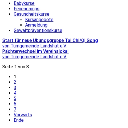
Babykurse
Feriencamps
Gesundheitskurse
Kursangebote
Anmeldung
Gewaltpräventionskurse
Start für neue Übungsgruppe Tai Chi/Qi Gong
von Turngemeinde Landshut e.V.
Pächterwechsel im Vereinslokal
von Turngemeinde Landshut e.V.
Seite 1 von 8
1
2
3
4
5
6
7
Vorwärts
Ende