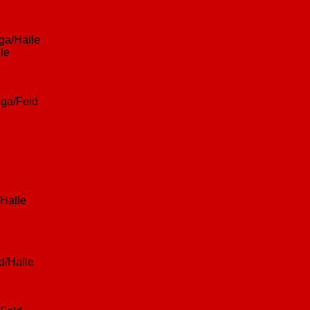
iga/Halle
le
iga/Feld
/Halle
d/Halle