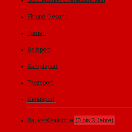
Schwerathletik/Fitnessbereich
Fit und Gesund
Turnen
Ballsport
Kampfsport
Tanzsport
Rehasport
Babys/Kleinkinder
(0 bis 3 Jahre)