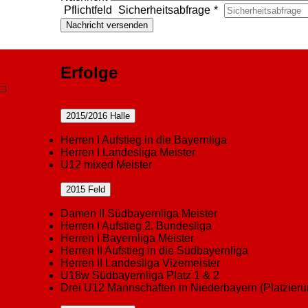
Pflichtfeld
Sicherheitsabfrage
*
Nachricht versenden
Erfolge
2015/2016 Halle
Herren I Aufstieg in die Bayernliga
Herren I Landesliga Meister
U12 mixed Meister
2015 Feld
Damen II Südbayernliga Meister
Herren I Aufstieg 2. Bundesliga
Herren I Bayernliga Meister
Herren II Aufstieg in die Südbayernliga
Herren II Landesliga Vizemeister
U18w Südbayernliga Platz 1 & 2
Drei U12 Mannschaften in Niederbayern (Platzierung