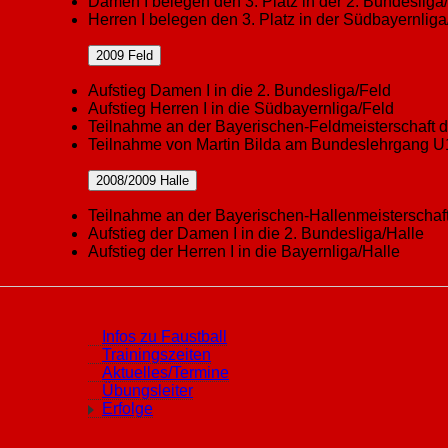
Damen I belegen den 3. Platz in der 2. Bundesliga
Herren I belegen den 3. Platz in der Südbayernliga
2009 Feld
Aufstieg Damen I in die 2. Bundesliga/Feld
Aufstieg Herren I in die Südbayernliga/Feld
Teilnahme an der Bayerischen-Feldmeisterschaft d
Teilnahme von Martin Bilda am Bundeslehrgang U
2008/2009 Halle
Teilnahme an der Bayerischen-Hallenmeisterschaf
Aufstieg der Damen I in die 2. Bundesliga/Halle
Aufstieg der Herren I in die Bayernliga/Halle
Infos zu Faustball
Trainingszeiten
Aktuelles/Termine
Übungsleiter
Erfolge