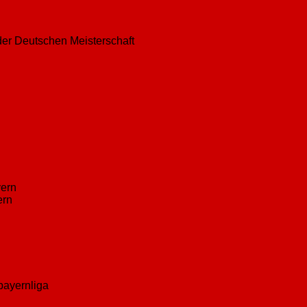
der Deutschen Meisterschaft
yern
ern
bayernliga