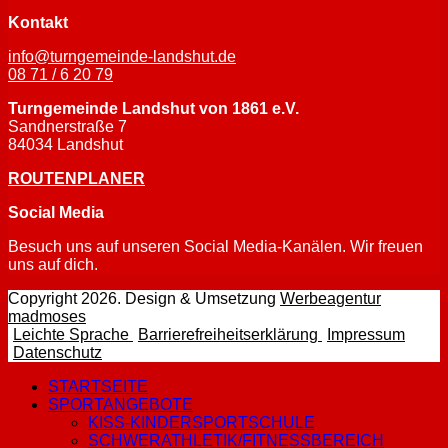
Kontakt
info@turngemeinde-landshut.de
08 71 / 6 20 79
Turngemeinde Landshut von 1861 e.V.
Sandnerstraße 7
84034 Landshut
ROUTENPLANER
Social Media
Besuch uns auf unseren Social Media-Kanälen. Wir freuen
uns auf dich.
Facebook-Seite öffnen
Instagram-Seite öffnen
Copyright 2026. Design & Umsetzung
Werbeagentur
– Website der Werbeagentur madmoses öffnen
madmoses
– Leichte Sprache Unterseite der Website
– Barrierefreihe
– Imp
Leichte Sprache
Barrierefreiheitserklärung
Impressum
– Datenschutz der Website anzeigen
Datenschutz
STARTSEITE
SPORTANGEBOTE
KISS-KINDERSPORTSCHULE
SCHWERATHLETIK/FITNESSBEREICH