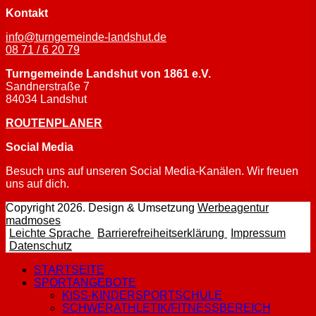
Kontakt
info@turngemeinde-landshut.de
08 71 / 6 20 79
Turngemeinde Landshut von 1861 e.V.
Sandnerstraße 7
84034 Landshut
ROUTENPLANER
Social Media
Besuch uns auf unseren Social Media-Kanälen. Wir freuen
uns auf dich.
Facebook-Seite öffnen
Instagram-Seite öffnen
Copyright 2026. Design & Umsetzung
Werbeagentur
– Website der Werbeagentur madmoses öffnen
madmoses
– Leichte Sprache Unterseite der Website
– Barrierefreihe
– Imp
Leichte Sprache
Barrierefreiheitserklärung
Impressum
– Datenschutz der Website anzeigen
Datenschutz
STARTSEITE
SPORTANGEBOTE
KISS-KINDERSPORTSCHULE
SCHWERATHLETIK/FITNESSBEREICH