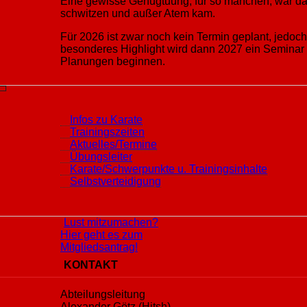
Eine gewisse Genugtuung, für so manchen, war da
schwitzen und außer Atem kam.
Für 2026 ist zwar noch kein Termin geplant, jedoch
besonderes Highlight wird dann 2027 ein Seminar m
Planungen beginnen.
Infos zu Karate
Trainingszeiten
Aktuelles/Termine
Übungsleiter
Karate/Schwerpunkte u. Trainingsinhalte
Selbstverteidigung
Lust mitzumachen?
Hier geht es zum
Mitgliedsantrag!
KONTAKT
Abteilungsleitung
Alexander Götz (Hitsh)