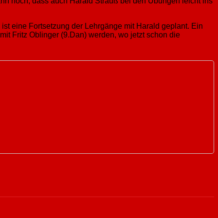
nn noch, dass auch Harald Strauß bei den Übungen leicht ins
 ist eine Fortsetzung der Lehrgänge mit Harald geplant. Ein
it Fritz Oblinger (9.Dan) werden, wo jetzt schon die