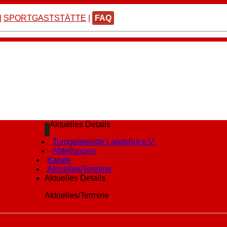
|
SPORTGASTSTÄTTE
|
FAQ
Aktuelles Details
Turngemeinde Landshut e.V.
Abteilungen
Karate
Aktuelles/Termine
Aktuelles Details
Aktuelles/Termine