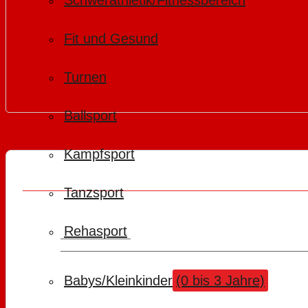
Schwerathletik/Fitnessbereich
Fit und Gesund
Turnen
Ballsport
Kampfsport
Tanzsport
Rehasport
Babys/Kleinkinder
(0 bis 3 Jahre)