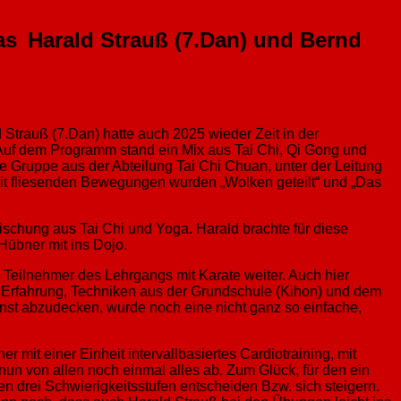
kas
Harald Strauß (7.Dan) und Bernd
 Strauß (7.Dan) hatte auch 2025 wieder Zeit in der
uf dem Programm stand ein Mix aus Tai Chi, Qi Gong und
ße Gruppe aus der Abteilung Tai Chi Chuan, unter der Leitung
it fliesenden Bewegungen wurden „Wolken geteilt“ und „Das
schung aus Tai Chi und Yoga. Harald brachte für diese
Hübner mit ins Dojo.
e Teilnehmer des Lehrgangs mit Karate weiter. Auch hier
en Erfahrung, Techniken aus der Grundschule (Kihon) und dem
st abzudecken, wurde noch eine nicht ganz so einfache,
mit einer Einheit intervallbasiertes Cardiotraining, mit
nun von allen noch einmal alles ab. Zum Glück, für den ein
 drei Schwierigkeitsstufen entscheiden Bzw. sich steigern.