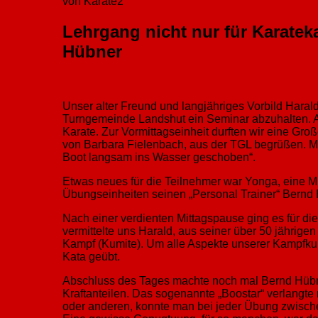
von Karate2
Lehrgang nicht nur für Karate
Hübner
Unser alter Freund und langjähriges Vorbild Harald
Turngemeinde Landshut ein Seminar abzuhalten. A
Karate. Zur Vormittagseinheit durften wir eine Gro
von Barbara Fielenbach, aus der TGL begrüßen. M
Boot langsam ins Wasser geschoben“.
Etwas neues für die Teilnehmer war Yonga, eine Mi
Übungseinheiten seinen „Personal Trainer“ Bernd 
Nach einer verdienten Mittagspause ging es für di
vermittelte uns Harald, aus seiner über 50 jährig
Kampf (Kumite). Um alle Aspekte unserer Kampfkun
Kata geübt.
Abschluss des Tages machte noch mal Bernd Hübner 
Kraftanteilen. Das sogenannte „Boostar“ verlangte 
oder anderen, konnte man bei jeder Übung zwischen